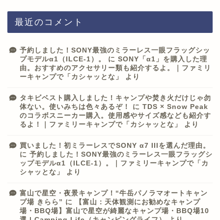
最近のコメント
予約しました！SONY最強のミラーレス一眼フラッグシッ
プモデルα1（ILCE-1）。
に
SONY「α1」を購入した理
由。おすすめのアクセサリー類も紹介するよ。｜ファミリ
ーキャンプで「カシャッとな」
より
タキビベスト購入しました！キャンプや焚き火だけじゃ勿
体ない。使いみちは色々あるぞ！
に
TDS × Snow Peak
のコラボスニーカー購入。使用感やサイズ感なども紹介す
るよ！｜ファミリーキャンプで「カシャッとな」
より
買いました！初ミラーレスでSONY α7 IIIを選んだ理由。
に
予約しました！SONY最強のミラーレス一眼フラッグシ
ップモデルα1（ILCE-1）。｜ファミリーキャンプで「カ
シャッとな」
より
富山で星空・夜景キャンプ！“牛岳パノラマオートキャン
プ場 きらら”
に
【富山：天体観測にお勧めなキャンプ
場・BBQ場】富山で星空が綺麗なキャンプ場・BBQ場10
選 | Camping Life（キャンピングライフ）
より