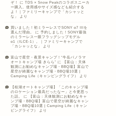
ぞ！
に
TDS × Snow Peakのコラボスニーカ
ー購入。使用感やサイズ感なども紹介する
よ！｜ファミリーキャンプで「カシャッと
な」
より
買いました！初ミラーレスでSONY α7 IIIを
選んだ理由。
に
予約しました！SONY最強
のミラーレス一眼フラッグシップモデル
α1（ILCE-1）。｜ファミリーキャンプで
「カシャッとな」
より
富山で星空・夜景キャンプ！“牛岳パノラマ
オートキャンプ場 きらら”
に
【富山：天体
観測にお勧めなキャンプ場・BBQ場】富山で
星空が綺麗なキャンプ場・BBQ場10選 |
Camping Life（キャンピングライフ）
より
【桂湖オートキャンプ場】「このキャンプ場
のロケーション最高だったなー」と今更思っ
た話。
に
【富山：天体観測にお勧めなキャ
ンプ場・BBQ場】富山で星空が綺麗なキャン
プ場・BBQ場10選 | Camping Life（キャン
ピングライフ）
より