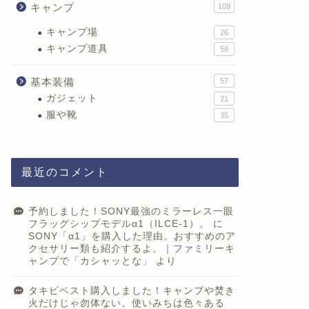
キャンプ
109
キャンプ場
26
キャンプ道具
58
基本装備
57
ガジェット
21
服や靴
35
最近のコメント
予約しました！SONY最強のミラーレス一眼
フラッグシップモデルα1（ILCE-1）。
に
SONY「α1」を購入した理由。おすすめのア
クセサリー類も紹介するよ。｜ファミリーキ
ャンプで「カシャッとな」
より
タキビベスト購入しました！キャンプや焚き
火だけじゃ勿体ない。使いみちは色々ある