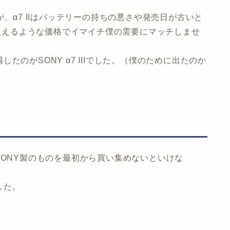
したが、α7 IIはバッテリーの持ちの悪さや発売日が古いと
を超えるような価格でイマイチ僕の需要にマッチしませ
のがSONY α7 IIIでした。（僕のために出たのか
SONY製のものを最初から買い集めないといけな
した。