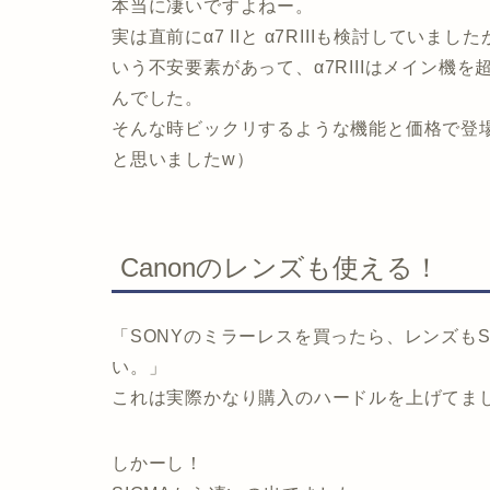
本当に凄いですよねー。
実は直前にα7 IIと α7RIIIも検討していま
いう不安要素があって、α7RIIIはメイン機
んでした。
そんな時ビックリするような機能と価格で登場した
と思いましたw）
Canonのレンズも使える！
「SONYのミラーレスを買ったら、レンズも
い。」
これは実際かなり購入のハードルを上げてま
しかーし！