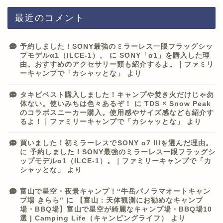
最近のコメント
予約しました！SONY最強のミラーレス一眼フラッグシッ
プモデルα1（ILCE-1）。
に
SONY「α1」を購入した理
由。おすすめのアクセサリー類も紹介するよ。｜ファミリ
ーキャンプで「カシャッとな」
より
タキビベスト購入しました！キャンプや焚き火だけじゃ勿
体ない。使いみちは色々あるぞ！
に
TDS × Snow Peak
のコラボスニーカー購入。使用感やサイズ感なども紹介す
るよ！｜ファミリーキャンプで「カシャッとな」
より
買いました！初ミラーレスでSONY α7 IIIを選んだ理由。
に
予約しました！SONY最強のミラーレス一眼フラッグシ
ップモデルα1（ILCE-1）。｜ファミリーキャンプで「カ
シャッとな」
より
富山で星空・夜景キャンプ！“牛岳パノラマオートキャン
プ場 きらら”
に
【富山：天体観測にお勧めなキャンプ
場・BBQ場】富山で星空が綺麗なキャンプ場・BBQ場10
選 | Camping Life（キャンピングライフ）
より