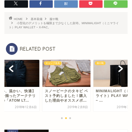
HOME
基本装備
服や靴
小型化のデメリットを極限まで少なくした財布。MINIMALIGHT（ミニマライ
ト）PLAY WALLET − X-PAC。
RELATED POST
靴
キャンプ道具
服や靴
軽い、温かい、快適】
スノーピークのタキビ ベ
MINIMALIGHT（ミ
拍子揃ったアークテリ
スト予約しました！購入
ライト）PLAY WAL
の「ATOM LT...
した理由やオススメポ...
− ...
2018年12月6日
2019年2月8日
2019年3