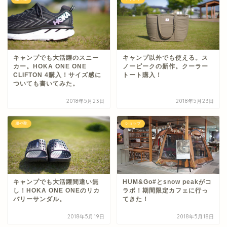
キャンプでも大活躍のスニー
キャンプ以外でも使える。ス
カー。HOKA ONE ONE
ノーピークの新作。クーラー
CLIFTON 4購入！サイズ感に
トート購入！
ついても書いてみた。
2018年5月23日
2018年5月23日
服や靴
ショップ
キャンプでも大活躍間違い無
HUM&Go#とsnow peakがコ
し！HOKA ONE ONEのリカ
ラボ！期間限定カフェに行っ
バリーサンダル。
てきた！
2018年5月19日
2018年5月18日