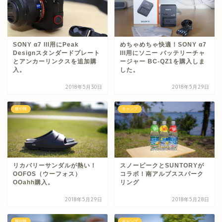
SONY α7 III用にPeak
めちゃめちゃ快適！SONY α7
Designスタンダードプレート
III用にソニー バッテリーチャ
とアンカーリンクスを追加購
ージャー BC-QZ1を購入しま
入。
した。
2018年5月30日
2018年5月29日
服や靴
キャンプ
リカバリーサンダルが熱い！
スノーピークとSUNTORYが
OOFOS（ウーフォス）
コラボ！南アルプススパーク
OOahh購入。
リング
2018年5月29日
2018年5月28日
服や靴
キャンプ