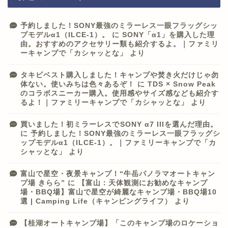
予約しました！SONY最強のミラーレス一眼フラッグシッ
プモデルα1（ILCE-1）。
に
SONY「α1」を購入した理
由。おすすめのアクセサリー類も紹介するよ。｜ファミリ
ーキャンプで「カシャッとな」
より
タキビベスト購入しました！キャンプや焚き火だけじゃ勿
体ない。使いみちは色々あるぞ！
に
TDS × Snow Peak
のコラボスニーカー購入。使用感やサイズ感なども紹介す
るよ！｜ファミリーキャンプで「カシャッとな」
より
買いました！初ミラーレスでSONY α7 IIIを選んだ理由。
に
予約しました！SONY最強のミラーレス一眼フラッグシ
ップモデルα1（ILCE-1）。｜ファミリーキャンプで「カ
シャッとな」
より
富山で星空・夜景キャンプ！“牛岳パノラマオートキャン
プ場 きらら”
に
【富山：天体観測にお勧めなキャンプ
場・BBQ場】富山で星空が綺麗なキャンプ場・BBQ場10
選 | Camping Life（キャンピングライフ）
より
【桂湖オートキャンプ場】「このキャンプ場のロケーショ