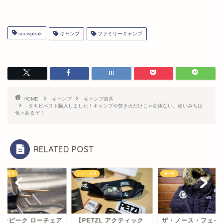
snowpeak
キャンプ
ファミリーキャンプ
HOME
キャンプ
キャンプ道具
タキビベスト購入しました！キャンプや焚き火だけじゃ勿体ない。使いみちは
色々あるぞ！
RELATED POST
ラ道具
服や靴
キャンプ道具
ETZL アクティック
ザ・ノース・フェイス
スノーピーク ローチ