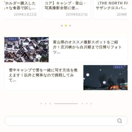
ア】キャンプ・登山・
（THE NORTH FACE）
カップホルダー購入
撮影全部に使...
サザンクロスパ...
ので色々な食器で試し.
2019年8月21日
2018年12月5日
2019年2月
富山県のオススメ撮影スポットをご紹
介！庄川峡から白川郷まで日帰りフォト
ツ...
雪中キャンプで雪を一緒に写す方法を教
えます！以外と簡単なので挑戦してみ
て...