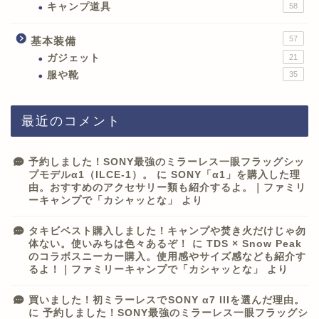
キャンプ道具
58
57
基本装備
ガジェット
21
服や靴
35
最近のコメント
予約しました！SONY最強のミラーレス一眼フラッグシッ
プモデルα1（ILCE-1）。
に
SONY「α1」を購入した理
由。おすすめのアクセサリー類も紹介するよ。｜ファミリ
ーキャンプで「カシャッとな」
より
タキビベスト購入しました！キャンプや焚き火だけじゃ勿
体ない。使いみちは色々あるぞ！
に
TDS × Snow Peak
のコラボスニーカー購入。使用感やサイズ感なども紹介す
るよ！｜ファミリーキャンプで「カシャッとな」
より
買いました！初ミラーレスでSONY α7 IIIを選んだ理由。
に
予約しました！SONY最強のミラーレス一眼フラッグシ