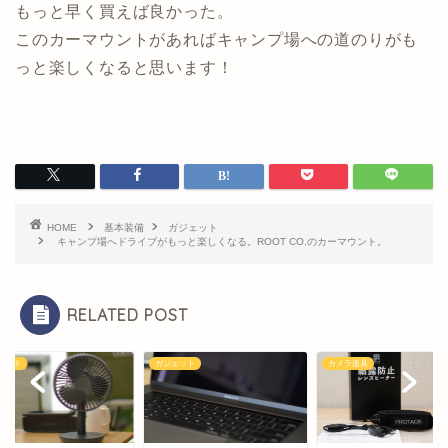
もっと早く買えば良かった。
このカーマウントがあればキャンプ場への道のりがも
っと楽しくなると思います！
HOME
基本装備
ガジェット
キャンプ場へドライブがもっと楽しくなる。ROOT CO.のカーマウント。
RELATED POST
ェット
ガジェット
カメラ道具