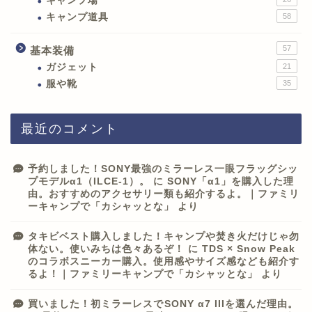
キャンプ場
キャンプ道具
58
57
基本装備
ガジェット
21
服や靴
35
最近のコメント
予約しました！SONY最強のミラーレス一眼フラッグシッ
プモデルα1（ILCE-1）。
に
SONY「α1」を購入した理
由。おすすめのアクセサリー類も紹介するよ。｜ファミリ
ーキャンプで「カシャッとな」
より
タキビベスト購入しました！キャンプや焚き火だけじゃ勿
体ない。使いみちは色々あるぞ！
に
TDS × Snow Peak
のコラボスニーカー購入。使用感やサイズ感なども紹介す
るよ！｜ファミリーキャンプで「カシャッとな」
より
買いました！初ミラーレスでSONY α7 IIIを選んだ理由。