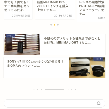
でも中でも子供でも！
新型MacBook Pro
レンズの結露対策。
ーメナー扇風機をキャ
2018 15インチを購入！
PROTAGEの結露防
プで使ってみたよ。
上位モデル...
ンズヒーター。使い
や...
2018年8月26日
2018年7月28日
2019年2
小型化のデメリットを極限まで少なくし
た財布。MINIMALIGHT（ミニ...
SONY α7 IIIでCanonレンズが使える！
SIGMAのマウントコ...