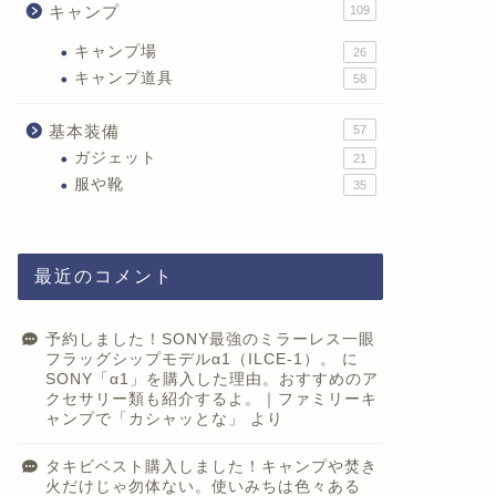
キャンプ
109
キャンプ場
26
キャンプ道具
58
基本装備
57
ガジェット
21
服や靴
35
最近のコメント
予約しました！SONY最強のミラーレス一眼
フラッグシップモデルα1（ILCE-1）。
に
SONY「α1」を購入した理由。おすすめのア
クセサリー類も紹介するよ。｜ファミリーキ
ャンプで「カシャッとな」
より
タキビベスト購入しました！キャンプや焚き
火だけじゃ勿体ない。使いみちは色々ある