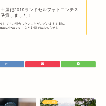
土屋鞄2019ランドセルフォトコンテス
を受賞しました！
うしてもご報告したいことがございます！ 既に
@inagakiyasuto ）などSNSではお知らせし...
カメラ・写真
カ