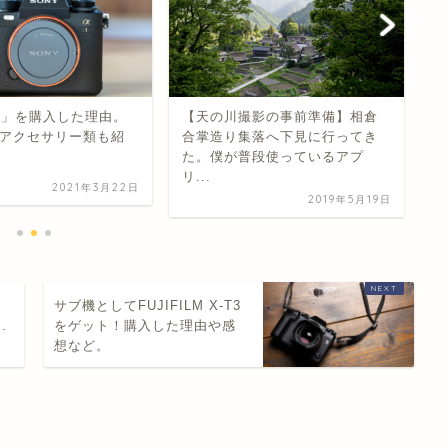
α1」を購入した理由。
【天の川撮影の事前準備】相倉
【
アクセサリー類も紹
合掌造り集落へ下見に行ってき
F
た。僕が普段使っているアプ
は
リ...
2021年3月22日
2019年5月19日
サブ機としてFUJIFILM X-T3
.
をゲット！購入した理由や感
想など。