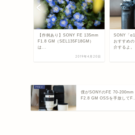
準備】相倉
【作例あり】SONY FE 135mm
SONY「
に行ってき
F1.8 GM（SEL135F18GM）
おすすめの
いるアプ
は...
介するよ。
2019年4月20日
2019年5月19日
僕がSONYのFE 70-200mm
F2.8 GM OSSを手放してF..