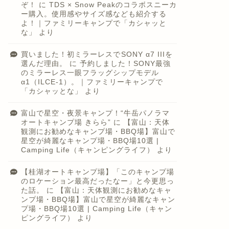
ぞ！
に
TDS × Snow Peakのコラボスニーカ
ー購入。使用感やサイズ感なども紹介する
よ！｜ファミリーキャンプで「カシャッと
な」
より
買いました！初ミラーレスでSONY α7 IIIを
選んだ理由。
に
予約しました！SONY最強
のミラーレス一眼フラッグシップモデル
α1（ILCE-1）。｜ファミリーキャンプで
「カシャッとな」
より
富山で星空・夜景キャンプ！“牛岳パノラマ
オートキャンプ場 きらら”
に
【富山：天体
観測にお勧めなキャンプ場・BBQ場】富山で
星空が綺麗なキャンプ場・BBQ場10選 |
Camping Life（キャンピングライフ）
より
【桂湖オートキャンプ場】「このキャンプ場
のロケーション最高だったなー」と今更思っ
た話。
に
【富山：天体観測にお勧めなキャ
ンプ場・BBQ場】富山で星空が綺麗なキャン
プ場・BBQ場10選 | Camping Life（キャン
ピングライフ）
より