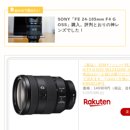
SONY「FE 24-105mm F4 G
OSS」購入。評判とおりの神レ
ンズでした！
《新品》 SONY (ソニー) FE2
m F4 G OSS SEL24105
商品はお一人様1点限りのご
て頂きます。[ Lens | 交換レ
K9N0D18P】
価格：146909円（税込、送
019/5/6時点)
楽