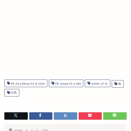
FE 24-105mm F4 G OSS
FE 24mm F1.4 GM
SONY α7 III
桜
白馬
HOME
カメラ・写真