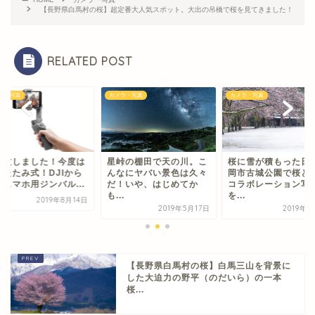
【長野県白馬村の桜】超定番大人気スポット。大出の吊橋で桜を見てきました！
RELATED POST
ラ・写真
カメラ・写真
カメラ・写真
注文しました！今度は
星峠の棚田で天の川。こ
桜に雪が積もった日
りたたみ式！DJIから
んなにヤバい景色は久々
岡市古城公園で桜と
型スマホ用ジンバル...
だ！いや、はじめてか
コラボレーション写
も...
を...
2019年8月14日
2019年5月17日
2019年
【長野県白馬村の桜】白馬三山を背景に
した大迫力の野平（のだいら）の一本
桜...