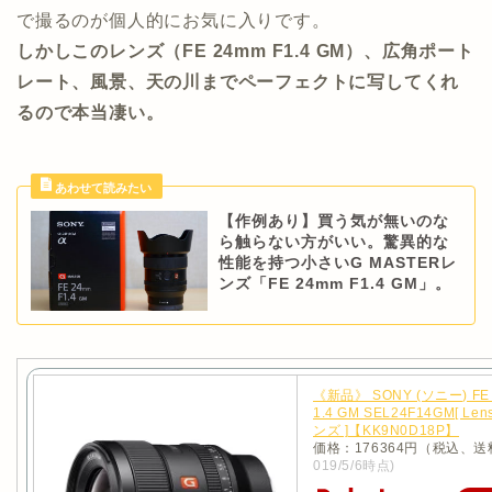
で撮るのが個人的にお気に入りです。
しかしこのレンズ（FE 24mm F1.4 GM）、広角ポート
レート、風景、天の川までペーフェクトに写してくれ
るので本当凄い。
【作例あり】買う気が無いのな
ら触らない方がいい。驚異的な
性能を持つ小さいG MASTERレ
ンズ「FE 24mm F1.4 GM」。
《新品》 SONY (ソニー) FE 
1.4 GM SEL24F14GM[ Len
ンズ ]【KK9N0D18P】
価格：176364円（税込、送
019/5/6時点)