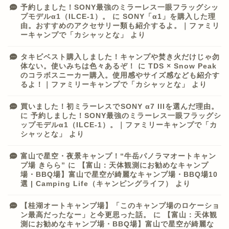
予約しました！SONY最強のミラーレス一眼フラッグシッ
プモデルα1（ILCE-1）。
に
SONY「α1」を購入した理
由。おすすめのアクセサリー類も紹介するよ。｜ファミリ
ーキャンプで「カシャッとな」
より
タキビベスト購入しました！キャンプや焚き火だけじゃ勿
体ない。使いみちは色々あるぞ！
に
TDS × Snow Peak
のコラボスニーカー購入。使用感やサイズ感なども紹介す
るよ！｜ファミリーキャンプで「カシャッとな」
より
買いました！初ミラーレスでSONY α7 IIIを選んだ理由。
に
予約しました！SONY最強のミラーレス一眼フラッグシ
ップモデルα1（ILCE-1）。｜ファミリーキャンプで「カ
シャッとな」
より
富山で星空・夜景キャンプ！“牛岳パノラマオートキャン
プ場 きらら”
に
【富山：天体観測にお勧めなキャンプ
場・BBQ場】富山で星空が綺麗なキャンプ場・BBQ場10
選 | Camping Life（キャンピングライフ）
より
【桂湖オートキャンプ場】「このキャンプ場のロケーショ
ン最高だったなー」と今更思った話。
に
【富山：天体観
測にお勧めなキャンプ場・BBQ場】富山で星空が綺麗な