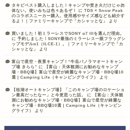
タキビベスト購入しました！キャンプや焚き火だけじゃ勿
体ない。使いみちは色々あるぞ！
に
TDS × Snow Peak
のコラボスニーカー購入。使用感やサイズ感なども紹介す
るよ！｜ファミリーキャンプで「カシャッとな」
より
買いました！初ミラーレスでSONY α7 IIIを選んだ理由。
に
予約しました！SONY最強のミラーレス一眼フラッグシ
ップモデルα1（ILCE-1）。｜ファミリーキャンプで「カ
シャッとな」
より
富山で星空・夜景キャンプ！“牛岳パノラマオートキャン
プ場 きらら”
に
【富山：天体観測にお勧めなキャンプ
場・BBQ場】富山で星空が綺麗なキャンプ場・BBQ場10
選 | Camping Life（キャンピングライフ）
より
【桂湖オートキャンプ場】「このキャンプ場のロケーショ
ン最高だったなー」と今更思った話。
に
【富山：天体観
測にお勧めなキャンプ場・BBQ場】富山で星空が綺麗な
キャンプ場・BBQ場10選 | Camping Life（キャンピン
グライフ）
より