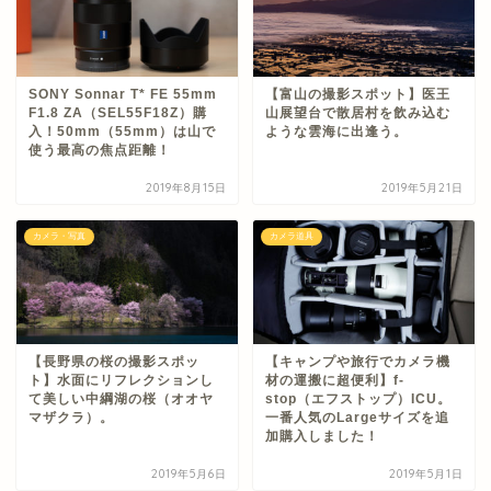
SONY Sonnar T* FE 55mm
【富山の撮影スポット】医王
F1.8 ZA（SEL55F18Z）購
山展望台で散居村を飲み込む
入！50mm（55mm）は山で
ような雲海に出逢う。
使う最高の焦点距離！
2019年8月15日
2019年5月21日
カメラ・写真
カメラ道具
【長野県の桜の撮影スポッ
【キャンプや旅行でカメラ機
ト】水面にリフレクションし
材の運搬に超便利】f-
て美しい中綱湖の桜（オオヤ
stop（エフストップ）ICU。
マザクラ）。
一番人気のLargeサイズを追
加購入しました！
2019年5月6日
2019年5月1日