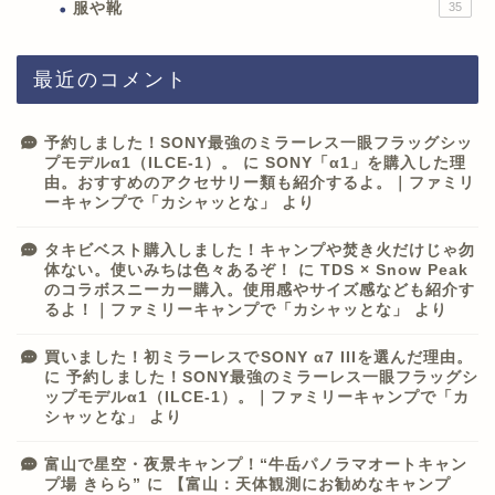
服や靴
35
最近のコメント
予約しました！SONY最強のミラーレス一眼フラッグシッ
プモデルα1（ILCE-1）。
に
SONY「α1」を購入した理
由。おすすめのアクセサリー類も紹介するよ。｜ファミリ
ーキャンプで「カシャッとな」
より
タキビベスト購入しました！キャンプや焚き火だけじゃ勿
体ない。使いみちは色々あるぞ！
に
TDS × Snow Peak
のコラボスニーカー購入。使用感やサイズ感なども紹介す
るよ！｜ファミリーキャンプで「カシャッとな」
より
買いました！初ミラーレスでSONY α7 IIIを選んだ理由。
に
予約しました！SONY最強のミラーレス一眼フラッグシ
ップモデルα1（ILCE-1）。｜ファミリーキャンプで「カ
シャッとな」
より
富山で星空・夜景キャンプ！“牛岳パノラマオートキャン
プ場 きらら”
に
【富山：天体観測にお勧めなキャンプ