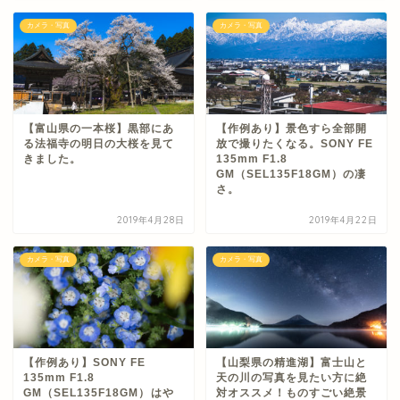
カメラ・写真
カメラ・写真
【富山県の一本桜】黒部にあ
【作例あり】景色すら全部開
る法福寺の明日の大桜を見て
放で撮りたくなる。SONY FE
きました。
135mm F1.8
GM（SEL135F18GM）の凄
さ。
2019年4月28日
2019年4月22日
カメラ・写真
カメラ・写真
【作例あり】SONY FE
【山梨県の精進湖】富士山と
135mm F1.8
天の川の写真を見たい方に絶
GM（SEL135F18GM）はや
対オススメ！ものすごい絶景