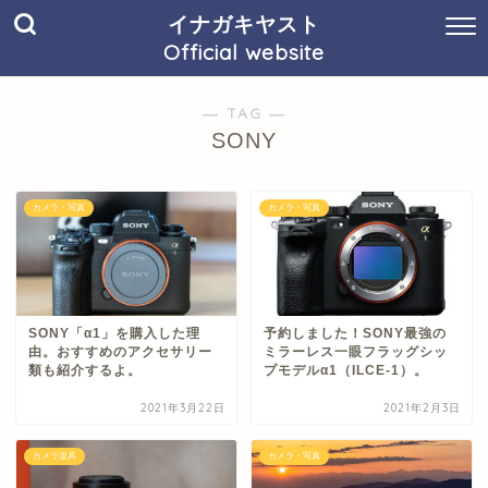
イナガキヤスト
Official website
― TAG ―
SONY
カメラ・写真
カメラ・写真
SONY「α1」を購入した理
予約しました！SONY最強の
由。おすすめのアクセサリー
ミラーレス一眼フラッグシッ
類も紹介するよ。
プモデルα1（ILCE-1）。
2021年3月22日
2021年2月3日
カメラ道具
カメラ・写真