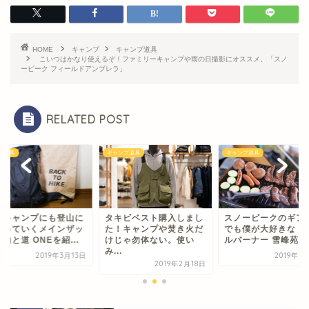
HOME
キャンプ
キャンプ道具
こいつはかなり使えるぞ！ファミリーキャンプや雨の日撮影にオススメ。「スノ
ーピーク フィールドアンブレラ」
RELATED POST
ンプ道具
キャンプ道具
カメラ道具
キビベスト購入しまし
スノーピークのギアの中
僕がキャンプにも登
！キャンプや焚き火だ
でも僕が大好きな「グリ
も持っていくメイン
じゃ勿体ない。使い
ルバーナー 雪峰苑」を...
ク。山と道 ONEを紹.
.
2019年3月17日
2019年3
2019年2月18日