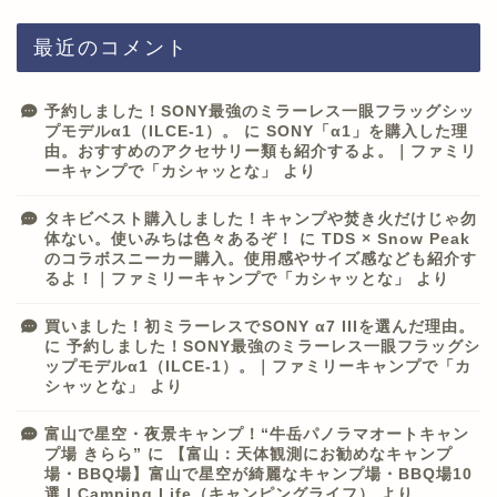
最近のコメント
予約しました！SONY最強のミラーレス一眼フラッグシッ
プモデルα1（ILCE-1）。
に
SONY「α1」を購入した理
由。おすすめのアクセサリー類も紹介するよ。｜ファミリ
ーキャンプで「カシャッとな」
より
タキビベスト購入しました！キャンプや焚き火だけじゃ勿
体ない。使いみちは色々あるぞ！
に
TDS × Snow Peak
のコラボスニーカー購入。使用感やサイズ感なども紹介す
るよ！｜ファミリーキャンプで「カシャッとな」
より
買いました！初ミラーレスでSONY α7 IIIを選んだ理由。
に
予約しました！SONY最強のミラーレス一眼フラッグシ
ップモデルα1（ILCE-1）。｜ファミリーキャンプで「カ
シャッとな」
より
富山で星空・夜景キャンプ！“牛岳パノラマオートキャン
プ場 きらら”
に
【富山：天体観測にお勧めなキャンプ
場・BBQ場】富山で星空が綺麗なキャンプ場・BBQ場10
選 | Camping Life（キャンピングライフ）
より