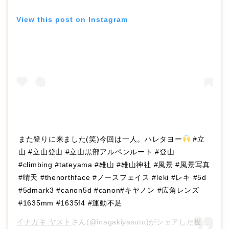
View this post on Instagram
また登りに来ました(笑)今回は一人。ハレタヨー
#立
山 #立山登山 #立山黒部アルペンルート #登山
#climbing #tateyama #雄山 #雄山神社 #風景 #風景写真
#晴天 #thenorthface #ノースフェイス #leki #レキ #5d
#5dmark3 #canon5d #canon#キヤノン #広角レンズ
#1635mm #1635f4 #運動不足
イナガキ ヤスト
さん(@inagakiyasuto)がシェアした投稿 –
2