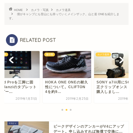
HOME
カメラ・写真
カメラ道具
僕がキャンプにも登山にも持っていくメインザック。山と道 ONEを紹介しま
す。
RELATED POST
靴
カメラ道具
カメラ道具
KA ONE ONEの耐久
SONY a7iii用にSONY純
【iPad Proを三脚
ついて。CLIFTON
正クリップオンストロボ
定】Ulanziのタブ
約9...
購入しまし...
ホルダー...
2019年2月25日
2019年1月21日
2019年1
ピークデザインのアンカーがV4にアップ
デート。申し込みすれば無償で交換に...