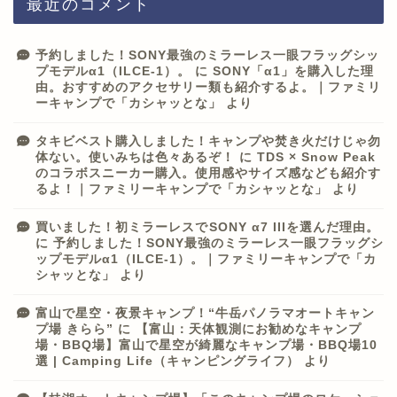
最近のコメント
予約しました！SONY最強のミラーレス一眼フラッグシッ
プモデルα1（ILCE-1）。
に
SONY「α1」を購入した理
由。おすすめのアクセサリー類も紹介するよ。｜ファミリ
ーキャンプで「カシャッとな」
より
タキビベスト購入しました！キャンプや焚き火だけじゃ勿
体ない。使いみちは色々あるぞ！
に
TDS × Snow Peak
のコラボスニーカー購入。使用感やサイズ感なども紹介す
るよ！｜ファミリーキャンプで「カシャッとな」
より
買いました！初ミラーレスでSONY α7 IIIを選んだ理由。
に
予約しました！SONY最強のミラーレス一眼フラッグシ
ップモデルα1（ILCE-1）。｜ファミリーキャンプで「カ
シャッとな」
より
富山で星空・夜景キャンプ！“牛岳パノラマオートキャン
プ場 きらら”
に
【富山：天体観測にお勧めなキャンプ
場・BBQ場】富山で星空が綺麗なキャンプ場・BBQ場10
選 | Camping Life（キャンピングライフ）
より