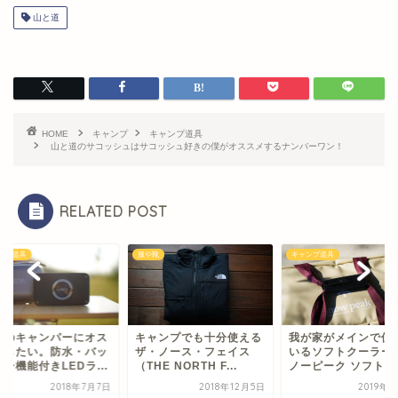
山と道
HOME
キャンプ
キャンプ道具
山と道のサコッシュはサコッシュ好きの僕がオススメするナンバーワン！
RELATED POST
靴
キャンプ道具
キャンプ道具
ャンプでも十分使える
我が家がメインで使って
全てのキャンパーに
・ノース・フェイス
いるソフトクーラー「ス
スメしたい。防水・
HE NORTH F...
ノーピーク ソフトクー...
テリー機能付きLEDラ.
2018年12月5日
2019年4月3日
2018年