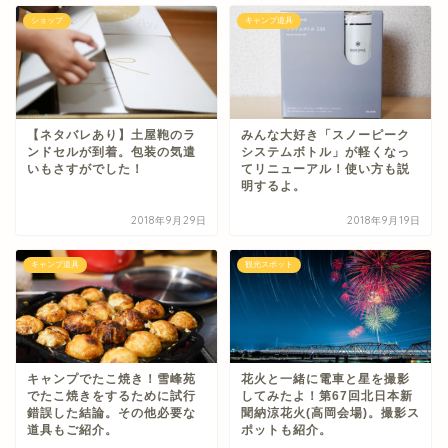
ショップ
キャンプ道具
【ネタバレあり】土屋鞄のラ
みんな大好き「スノーピーク
ンドセルが到着。包装の気遣
システムボトル」が軽くなっ
いもさすがでした！
てリニューアル！使い方も説
明するよ。
2018年9月29日
2018年9月19日
キャンプ道具
観光スポット
キャンプでたこ焼き！雪峰苑
花火と一緒に電車と星を撮影
でたこ焼きをするために試行
してみたよ！第67回北日本新
錯誤した結論。その他必要な
聞納涼花火(高岡会場)。撮影ス
道具もご紹介。
ポットも紹介。