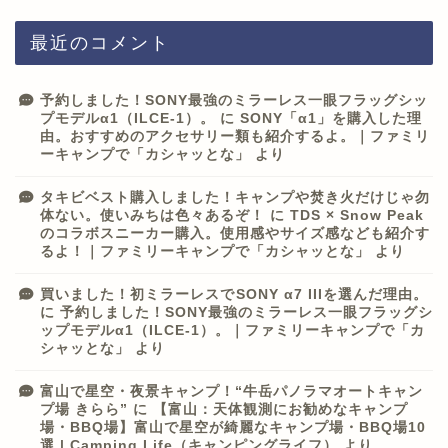
最近のコメント
予約しました！SONY最強のミラーレス一眼フラッグシッ
プモデルα1（ILCE-1）。
に
SONY「α1」を購入した理
由。おすすめのアクセサリー類も紹介するよ。｜ファミリ
ーキャンプで「カシャッとな」
より
タキビベスト購入しました！キャンプや焚き火だけじゃ勿
体ない。使いみちは色々あるぞ！
に
TDS × Snow Peak
のコラボスニーカー購入。使用感やサイズ感なども紹介す
るよ！｜ファミリーキャンプで「カシャッとな」
より
買いました！初ミラーレスでSONY α7 IIIを選んだ理由。
に
予約しました！SONY最強のミラーレス一眼フラッグシ
ップモデルα1（ILCE-1）。｜ファミリーキャンプで「カ
シャッとな」
より
富山で星空・夜景キャンプ！“牛岳パノラマオートキャン
プ場 きらら”
に
【富山：天体観測にお勧めなキャンプ
場・BBQ場】富山で星空が綺麗なキャンプ場・BBQ場10
選 | Camping Life（キャンピングライフ）
より