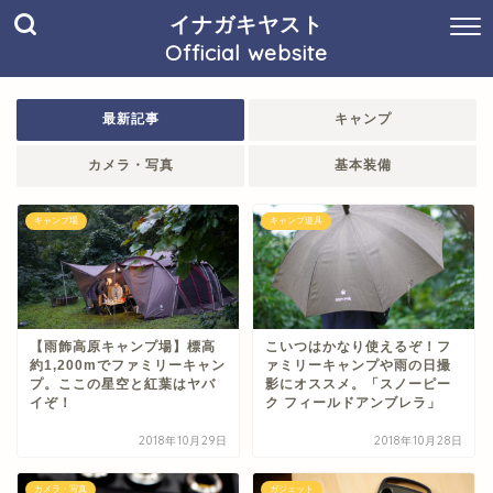
イナガキヤスト
Official website
最新記事
キャンプ
カメラ・写真
基本装備
キャンプ場
キャンプ道具
【雨飾高原キャンプ場】標高
こいつはかなり使えるぞ！フ
約1,200mでファミリーキャン
ァミリーキャンプや雨の日撮
プ。ここの星空と紅葉はヤバ
影にオススメ。「スノーピー
イぞ！
ク フィールドアンブレラ」
2018年10月29日
2018年10月28日
カメラ・写真
ガジェット