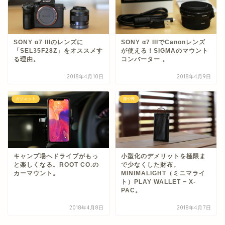
SONY α7 IIIのレンズに
SONY α7 IIIでCanonレンズ
「SEL35F28Z」をオススメす
が使える！SIGMAのマウント
る理由。
コンバーター 。
2018年4月10日
2018年4月9日
ガジェット
服や靴
キャンプ場へドライブがもっ
小型化のデメリットを極限ま
と楽しくなる。ROOT CO.の
で少なくした財布。
カーマウント。
MINIMALIGHT（ミニマライ
ト）PLAY WALLET − X-
PAC。
2018年4月8日
2018年4月7日