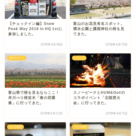
【チェックイン編】Snow
富山のお花見有名スポット。
Peak Way 2018 in HQ 1stに
環水公園と護国神社の桜を見
参加しました。
てきた。
2018年4月18日
2018年4月13日
観光スポット
ショップ
富山県で桜を見るならここ！
スノーピークとHUM&Go#の
舟川べり桜並木「春の四重
コラボイベント「北陸焚火
奏」に行ってきた。
会」に行ってきた。
2018年4月12日
2018年4月11日
カメラ道具
カメラ道具