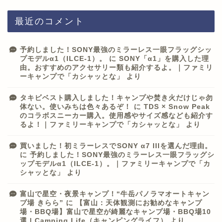
最近のコメント
予約しました！SONY最強のミラーレス一眼フラッグシッ
プモデルα1（ILCE-1）。
に
SONY「α1」を購入した理
由。おすすめのアクセサリー類も紹介するよ。｜ファミリ
ーキャンプで「カシャッとな」
より
タキビベスト購入しました！キャンプや焚き火だけじゃ勿
体ない。使いみちは色々あるぞ！
に
TDS × Snow Peak
のコラボスニーカー購入。使用感やサイズ感なども紹介す
るよ！｜ファミリーキャンプで「カシャッとな」
より
買いました！初ミラーレスでSONY α7 IIIを選んだ理由。
に
予約しました！SONY最強のミラーレス一眼フラッグシ
ップモデルα1（ILCE-1）。｜ファミリーキャンプで「カ
シャッとな」
より
富山で星空・夜景キャンプ！“牛岳パノラマオートキャン
プ場 きらら”
に
【富山：天体観測にお勧めなキャンプ
場・BBQ場】富山で星空が綺麗なキャンプ場・BBQ場10
選 | Camping Life（キャンピングライフ）
より